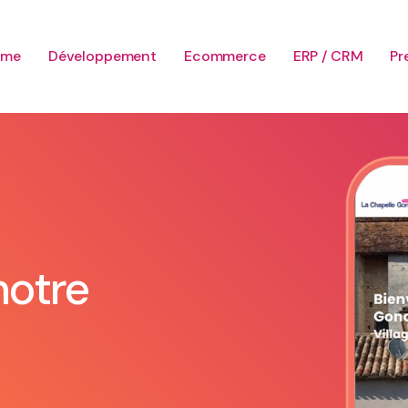
sme
Développement
Ecommerce
ERP / CRM
Pr
notre