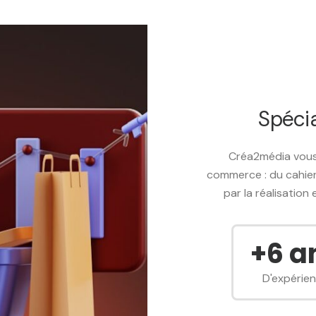
Spécia
Créa2média vous
commerce : du cahier
par la réalisation
+
10
a
D'expérie